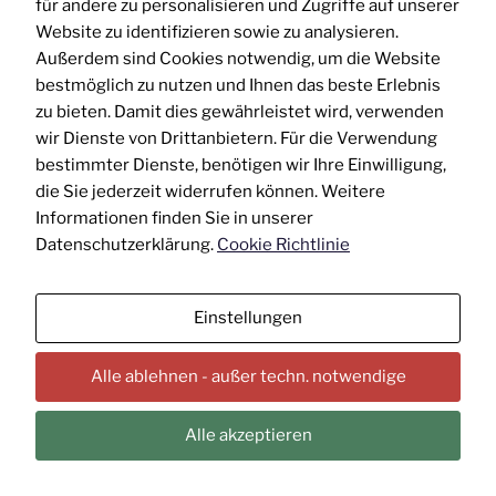
für andere zu personalisieren und Zugriffe auf unserer
dass die Sorgen unserer Ärzteschaft
Website zu identifizieren sowie zu analysieren.
und unsere schleswig-holsteinischen
Außerdem sind Cookies notwendig, um die Website
Bedarfe im Gesetzgebungsprozess
bestmöglich zu nutzen und Ihnen das beste Erlebnis
gehört werden. Insbesondere die
zu bieten. Damit dies gewährleistet wird, verwenden
deutliche Reduzierung des
wir Dienste von Drittanbietern. Für die Verwendung
Bundeszuschusses in der
bestimmter Dienste, benötigen wir Ihre Einwilligung,
Größenordnung von zwei Milliarden
die Sie jederzeit widerrufen können. Weitere
Euro hat gravierende negative
Informationen finden Sie in unserer
Auswirkungen. Die notwendige
Datenschutzerklärung.
Cookie Richtlinie
Stabilisierung der GKV-Beiträge darf
nicht auf dem Rücken der
Leistungserbringer und Versicherten
Einstellungen
erfolgen. Gerade für uns als ländlich
geprägtes Bundesland ist
Alle ablehnen - außer techn. notwendige
entscheidend, dass die ambulante
medizinische Versorgung in der Fläche
Alle akzeptieren
gewährleistet sein muss. Hierzu
befinden sich sowohl die
Landesregierung als auch die Fraktion