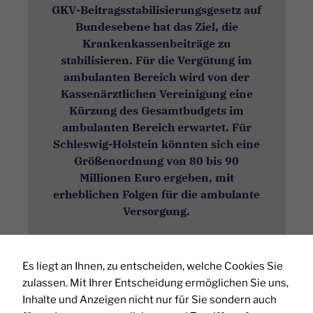
GKV-Beitragsstabilisierungsgesetz auf
Bundesebene hat das Ziel, die
Krankenkassenbeiträge zu
stabilisieren. Für die Vergütung im
ambulanten Bereich wird von der
Kassenärztlichen Vereinigung eine
Kürzung des Gesamtbudgets im
ambulanten Bereich erwartet. Für
Schleswig-Holstein könnten sich eine
Größenordnung von 80 bis 90
Millionen Euro ergeben, mit
erheblichen Folgen für die ambulante
Versorgung.
Die Kritik der niedergelassenen
Ärztinnen und Ärzte am Gesetz des
Es liegt an Ihnen, zu entscheiden, welche Cookies Sie
Bundes nehmen wir daher sehr ernst.
zulassen. Mit Ihrer Entscheidung ermöglichen Sie uns,
Wir werden aus Schleswig-Holstein
Inhalte und Anzeigen nicht nur für Sie sondern auch
heraus unseren Teil dazu beitragen,