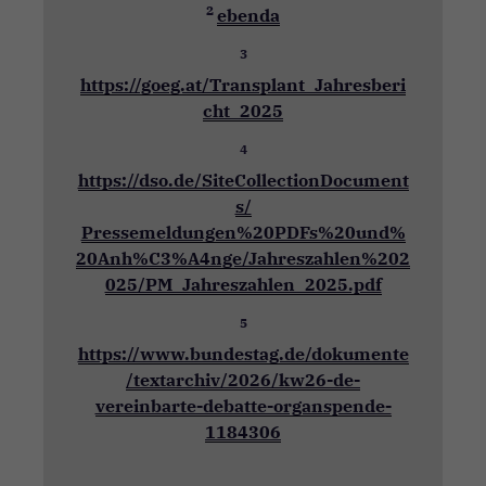
2
ebenda
3
https://goeg.at/Transplant_Jahresberi
cht_2025
Technisch
notwendig
4
Notwendige
https://dso.de/SiteCollectionDocument
Cookies helfen
s/
dabei, eine
Webseite
Pressemeldungen%20PDFs%20und%
nutzbar zu
20Anh%C3%A4nge/Jahreszahlen%202
machen, indem
025/PM_Jahreszahlen_2025.pdf
sie
Grundfunktionen
5
wie
Seitennavigation
https://www.bundestag.de/dokumente
und Zugriff auf
/textarchiv/2026/kw26-de-
sichere Bereiche
der Webseite
vereinbarte-debatte-organspende-
ermöglichen. Die
1184306
Webseite kann
ohne diese
Cookies nicht