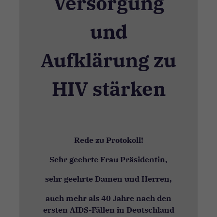
Versorgung
Experience
In order for
our website
und
to perform
as well as
possible
Aufklärung zu
during your
visit. If you
refuse these
HIV stärken
cookies,
some
functionality
will
disappear
from the
website.
Rede zu Protokoll!
Sehr geehrte Frau Präsidentin,
Marketing
Marketing-
sehr geehrte Damen und Herren,
Cookies werden
verwendet, um
auch mehr als 40 Jahre nach den
Besuchern auf
ersten AIDS-Fällen in Deutschland
Webseiten zu