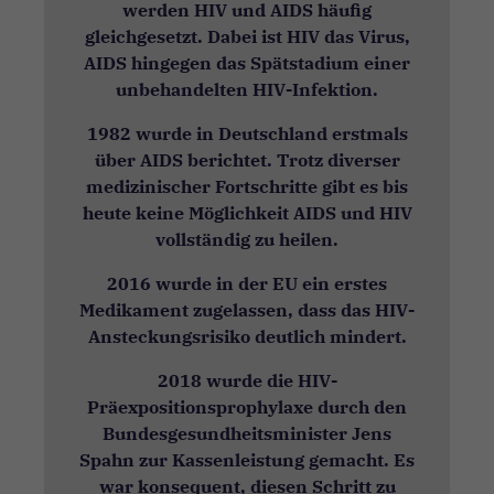
folgen. Die
werden HIV und AIDS häufig
Absicht ist,
gleichgesetzt. Dabei ist HIV das Virus,
Anzeigen zu
AIDS hingegen das Spätstadium einer
zeigen, die
relevant und
unbehandelten HIV-Infektion.
ansprechend
für den
1982 wurde in Deutschland erstmals
einzelnen
über AIDS berichtet. Trotz diverser
Benutzer sind
und daher
medizinischer Fortschritte gibt es bis
wertvoller für
heute keine Möglichkeit AIDS und HIV
Publisher und
vollständig zu heilen.
werbetreibende
Drittparteien
sind. Zur Zeit
2016 wurde in der EU ein erstes
nutzt diese
Medikament zugelassen, dass das HIV-
Website kein
Ansteckungsrisiko deutlich mindert.
Marketing.
2018 wurde die HIV-
Präexpositionsprophylaxe durch den
Bundesgesundheitsminister Jens
Spahn zur Kassenleistung gemacht. Es
war konsequent, diesen Schritt zu