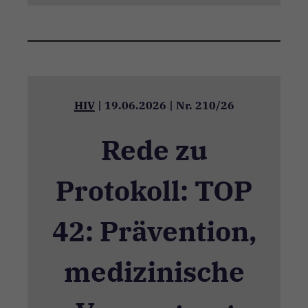
richtig
funktionieren.
Statistik
Statistik-
Cookies
HIV
|
19.06.2026
|
Nr. 210/26
helfen
Webseiten-
Besitzern zu
Rede zu
verstehen,
wie Besucher
mit
Protokoll: TOP
Webseiten
interagieren,
indem
Informationen
42: Prävention,
anonym
gesammelt
und gemeldet
medizinische
werden.