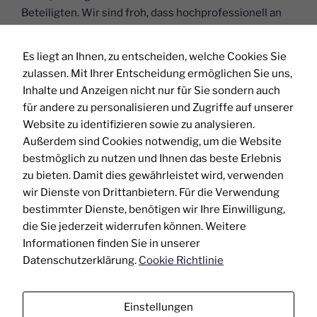
Beteiligten. Wir sind froh, dass hochprofessionell an
einer Lösung gearbeitet wird und ein klarer, wenn auch
ambitionierter Fahrplan vorliegt, der den
Es liegt an Ihnen, zu entscheiden, welche Cookies Sie
Beschäftigten bis Weihnachten eine Perspektive gibt,
zulassen. Mit Ihrer Entscheidung ermöglichen Sie uns,
wie es im neuen Jahr für sie weitergeht.“
Inhalte und Anzeigen nicht nur für Sie sondern auch
für andere zu personalisieren und Zugriffe auf unserer
Aktuell arbeite man, so die Krankenhausvertreter, an
Website zu identifizieren sowie zu analysieren.
einem Sanierungsplan für den Medizinstandort.
Außerdem sind Cookies notwendig, um die Website
Kritische Stellen seien vor allem die geringe Anzahl
bestmöglich zu nutzen und Ihnen das beste Erlebnis
elektiver Eingriffe, die betriebswirtschaftlich nicht
zu bieten. Damit dies gewährleistet wird, verwenden
rentable Geburtshilfe sowie ein Sanierungsstau von
wir Dienste von Drittanbietern. Für die Verwendung
rund 30 Mio. Euro bei den Liegenschaften.
bestimmter Dienste, benötigen wir Ihre Einwilligung,
die Sie jederzeit widerrufen können. Weitere
Die für Geesthacht zuständige Abgeordnete Andrea
Informationen finden Sie in unserer
Tschacher zeigte sich nach der Ausschusssitzung
Datenschutzerklärung.
Cookie Richtlinie
besorgt und versprach, den Prozess in den
kommenden Monaten weiter engmaschig zu begleiten
Technisch
und darauf zu achten, dass die gesundheitliche
Einstellungen
notwendig
Versorgung ihrer Heimatregion dem